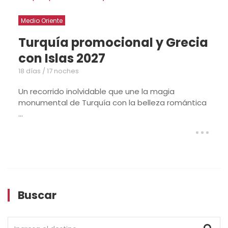
Medio Oriente
ional y Grecia
Egipto con pla
26/27
12 Días / 11 Noches
que une la magia
Un itinerario fascinante 
n la belleza romántica
de las Pirámides y los temp
Buscar