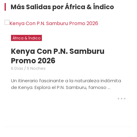
Más Salidas por África & Índico
África & Índico
.N. Samburu
Kenya con A
2026
6 Días / 5 Noches
te a la naturaleza indómita
Con este itinerario ex
.N. Samburu, famoso ...
de Kenya. Adéntrate e
...