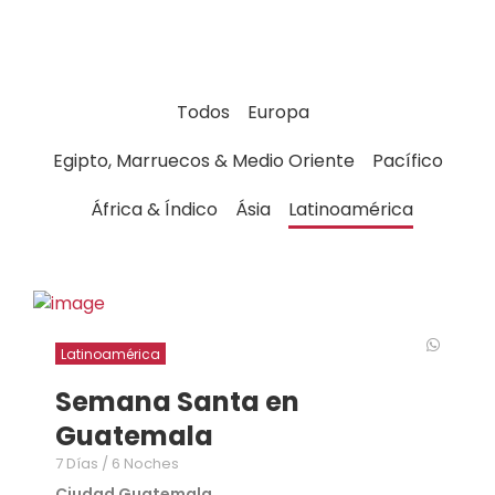
Todos
Europa
Egipto, Marruecos & Medio Oriente
Pacífico
África & Índico
Ásia
Latinoamérica
Latinoamérica
Semana Santa en
Guatemala
7 Días / 6 Noches
Ciudad Guatemala