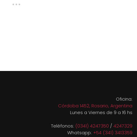
para los amantes de la
naturaleza que lo quieren ...
Oficina:
Córdoba 1452, Rosario, Argentina
Lunes a Viernes de 9 a 16 hs
Teléfonos:
(0341) 4247350
/
4247329
Whatsapp:
+54 (341) 3413359