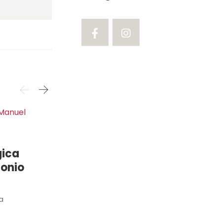
Latinoamérica
gica
Contrastes de Costa
onio
Rica con Manuel
Antonio
8 Días / 7 Noches
 a
Este es un itinerario diseñado