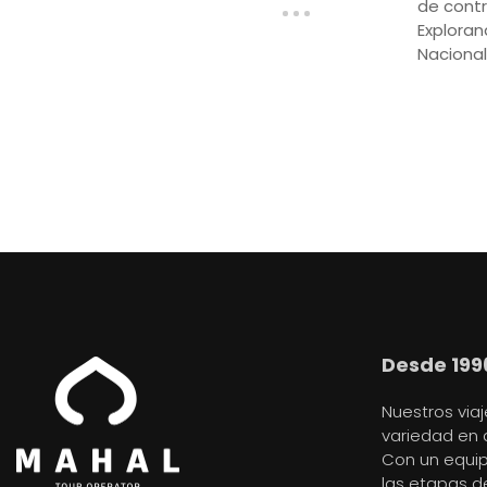
de contr
Exploran
Nacional
Desde 199
Nuestros via
variedad en 
Con un equi
las etapas de