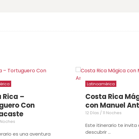
érica
Latinoamérica
 Rica –
Costa Rica Má
guero Con
con Manuel Ant
acaste
12 Días / 11 Noches
5 Noches
Este itinerario te invita
descubrir ...
nerario es una aventura