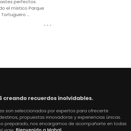
astes perfectos.
do el místico Parque
 Tortuguero ...
6 creando recuerdos inolvidables.
jes son seleccionados por expertos para ofrecerte
destinos, propuestas innovadoras y experiencias únicas.
po preparado, nos encargamos de acompañarte en todas
l viaje.
Bienvenido a Mahal.