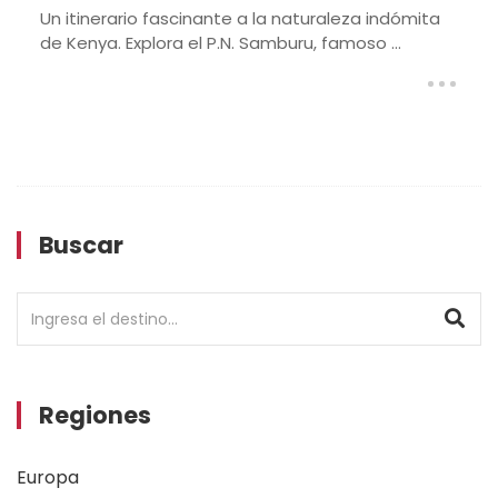
leza indómita
Con este itinerario explora la natura
moso ...
de Kenya. Adéntrate en Amboseli, av
...
Buscar
Regiones
Europa