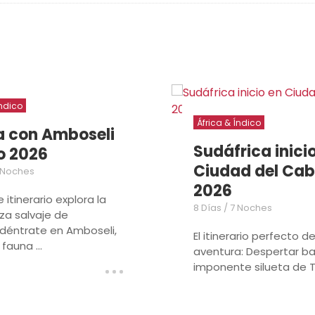
Índico
África & Índico
 con Amboseli
Sudáfrica inici
o 2026
Ciudad del Ca
5 Noches
2026
 itinerario explora la
8 Días / 7 Noches
za salvaje de
déntrate en Amboseli,
El itinerario perfecto d
 fauna ...
aventura: Despertar ba
imponente silueta de Ta