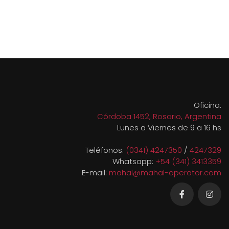
Oficina:
Córdoba 1452, Rosario, Argentina
Lunes a Viernes de 9 a 16 hs
Teléfonos:
(0341) 4247350
/
4247329
Whatsapp:
+54 (341) 3413359
E-mail:
mahal@mahal-operator.com