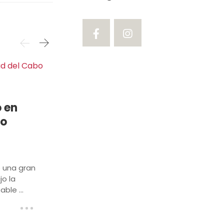
África & Índico
Gran Tour Sudáfrica
o en
2026
bo
14 Días / 13 Noches
El itinerario definitivo para
descubrir los contrastes de un
país fascinante. Un recorrido
e una gran
completo ...
jo la
ble ...