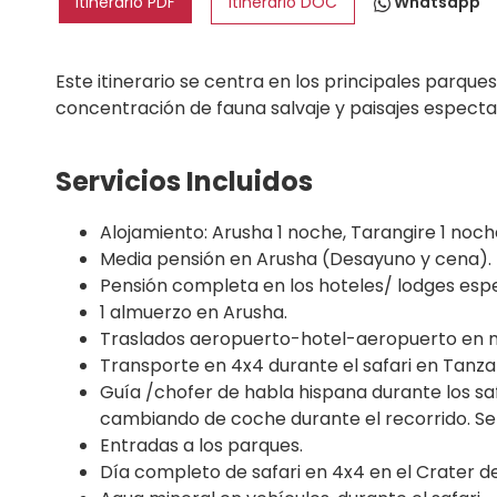
Itinerario PDF
Itinerario DOC
Whatsapp
Este itinerario se centra en los principales parque
concentración de fauna salvaje y paisajes especta
Servicios Incluidos
Alojamiento: Arusha 1 noche, Tarangire 1 noc
Media pensión en Arusha (Desayuno y cena).
Pensión completa en los hoteles/ lodges espec
1 almuerzo en Arusha.
Traslados aeropuerto-hotel-aeropuerto en mi
Transporte en 4x4 durante el safari en Tanzan
Guía /chofer de habla hispana durante los safa
cambiando de coche durante el recorrido. Se
Entradas a los parques.
Día completo de safari en 4x4 en el Crater d