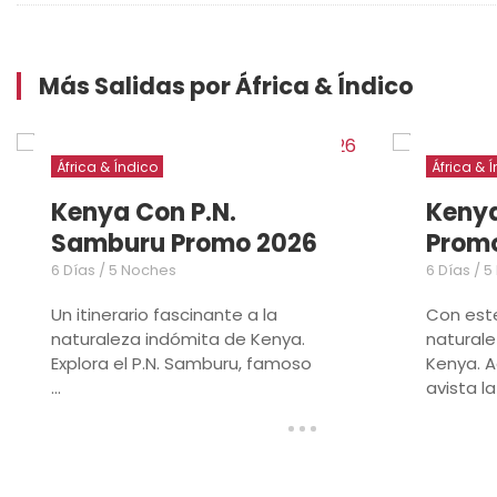
Más Salidas por África & Índico
África & Índico
África & 
Kenya Con P.N.
Kenya
Samburu Promo 2026
Prom
6 Días / 5 Noches
6 Días / 
Un itinerario fascinante a la
Con este
naturaleza indómita de Kenya.
naturale
Explora el P.N. Samburu, famoso
Kenya. A
...
avista la